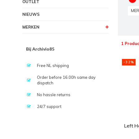
OUTLET
MER
NIEUWS
MERKEN
1 Produc
Bij Archivio85
-32%
Free NL shipping
Order before 16.00h same day
dispatch
No hassle returns
24/7 support
Left H