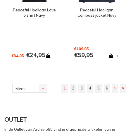
Peaceful Hooligan Love
Peaceful Hooligan
t-shirt Navy
Compass jacket Navy
€109,95
€24,95
€59,95
+
+
€34,95
1
2
3
4
5
6
Meest
bekeken
OUTLET
In de Outlet van Archivio85 vind je afgeprijsde artikelen van je