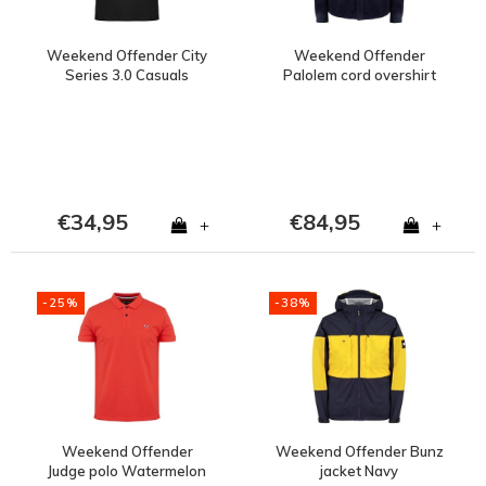
Weekend Offender City
Weekend Offender
Series 3.0 Casuals
Palolem cord overshirt
Amsterdam t-shirt Black
jacket Navy
€34,95
€84,95
+
+
-25%
-38%
Weekend Offender
Weekend Offender Bunz
Judge polo Watermelon
jacket Navy