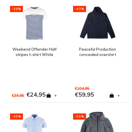
-38%
-43%
Weekend Offender Half
Peaceful Production
stripes t-shirt White
concealed overshirt
Navy
€104,95
€24,95
€59,95
+
+
€39,95
-30%
-50%