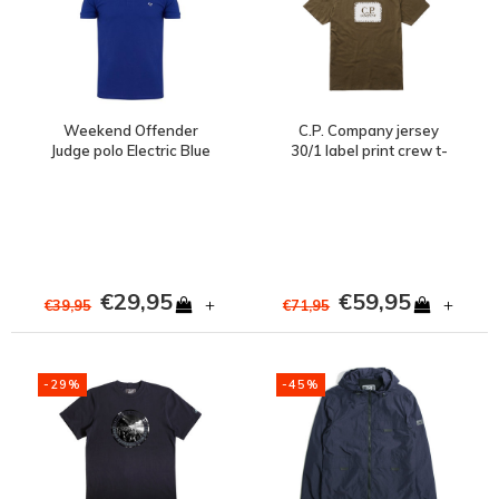
Weekend Offender
C.P. Company jersey
Judge polo Electric Blue
30/1 label print crew t-
shirt Green
€29,95
€59,95
+
+
€39,95
€71,95
-29%
-45%