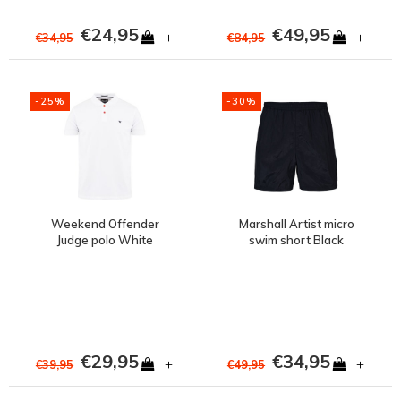
€24,95
€49,95
+
+
€34,95
€84,95
-25%
-30%
Weekend Offender
Marshall Artist micro
Judge polo White
swim short Black
€29,95
€34,95
+
+
€39,95
€49,95