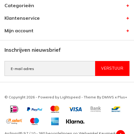
Categorieën
Klantenservice
Mijn account
Inschrijven nieuwsbrief
VERSTUUR
© Copyright 2026 - Powered by
Lightspeed
- Theme By
DMWS
x
Plus+
Archivio85
9,7
/
10
-
360
beoordelingen op
Webwinkel Keurmerk