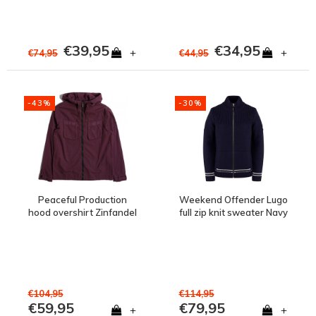
€39,95
€34,95
+
+
€74,95
€44,95
-43%
-30%
Peaceful Production
Weekend Offender Lugo
hood overshirt Zinfandel
full zip knit sweater Navy
€104,95
€114,95
€59,95
€79,95
+
+