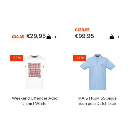
Red
€159,95
€29,95
€99,95
+
+
€39,95
-29%
-41%
Weekend Offender Aciid
MA.STRUM SS pique
t-shirt White
icon polo Dutch blue