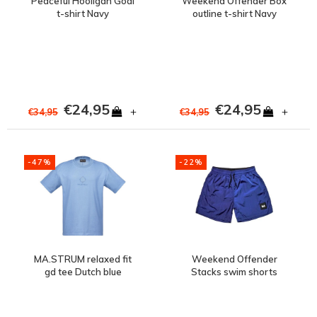
Peaceful Hooligan Goal
Weekend Offender Box
t-shirt Navy
outline t-shirt Navy
€24,95
€24,95
+
+
€34,95
€34,95
-47%
-22%
MA.STRUM relaxed fit
Weekend Offender
gd tee Dutch blue
Stacks swim shorts
Electric Blue