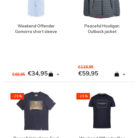
Weekend Offender
Peaceful Hooligan
Gomorra short sleeve
Outback jacket
shirt Pale Blue
Greystone
€119,95
€34,95
€59,95
+
+
€49,95
-29%
-29%