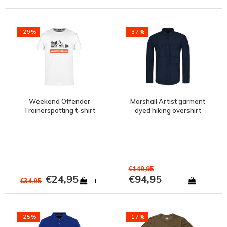
-29%
-37%
Weekend Offender
Marshall Artist garment
Trainerspotting t-shirt
dyed hiking overshirt
White
Navy
€149,95
€24,95
€94,95
+
+
€34,95
-25%
-17%