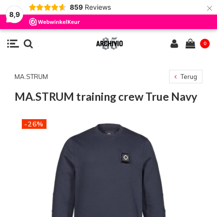
×
859
Reviews
8,9
0
MA.STRUM
Terug
MA.STRUM training crew True Navy
-26%