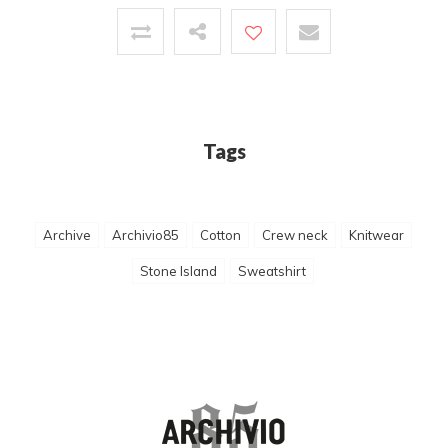
Tags
Archive
Archivio85
Cotton
Crew neck
Knitwear
Stone Island
Sweatshirt