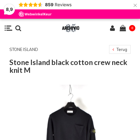
×
859
Reviews
8,9
0
STONE ISLAND
Terug
Stone Island black cotton crew neck
knit M