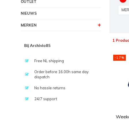
OUTLET
MER
NIEUWS
MERKEN
1 Produc
Bij Archivio85
-17%
Free NL shipping
Order before 16.00h same day
dispatch
No hassle returns
24/7 support
Weeke