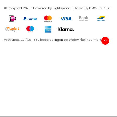
© Copyright 2026 - Powered by
Lightspeed
- Theme By
DMWS
x
Plus+
Archivio85
9,7
/
10
-
360
beoordelingen op
Webwinkel Keurmerk