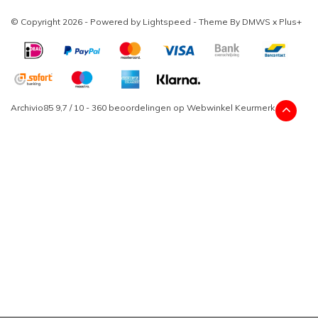
© Copyright 2026 - Powered by
Lightspeed
- Theme By
DMWS
x
Plus+
Archivio85
9,7
/
10
-
360
beoordelingen op
Webwinkel Keurmerk