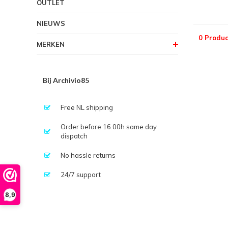
OUTLET
NIEUWS
0 Produc
MERKEN
Bij Archivio85
Free NL shipping
Order before 16.00h same day
dispatch
No hassle returns
24/7 support
8,9