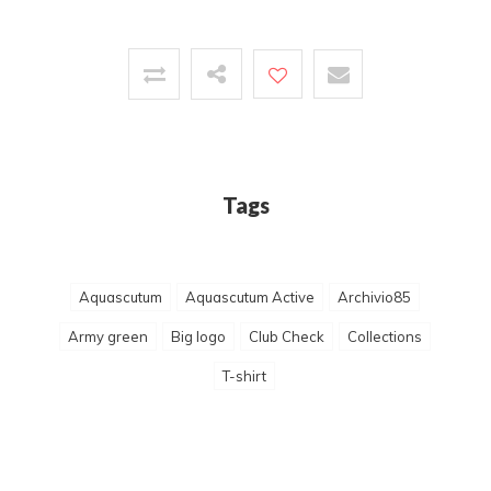
Tags
Aquascutum
Aquascutum Active
Archivio85
Army green
Big logo
Club Check
Collections
T-shirt