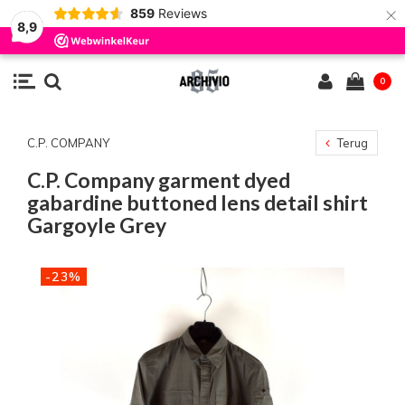
×
859
Reviews
8,9
0
C.P. COMPANY
Terug
C.P. Company garment dyed
gabardine buttoned lens detail shirt
Gargoyle Grey
-23%