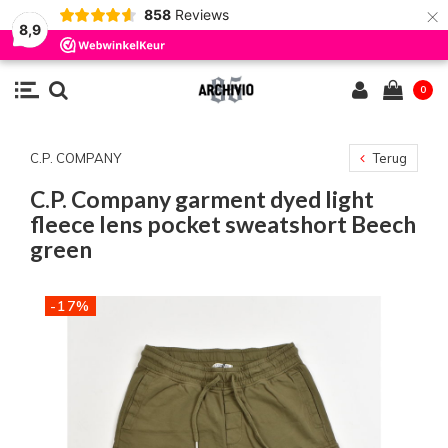
×
858
Reviews
8,9
0
C.P. COMPANY
Terug
C.P. Company garment dyed light
fleece lens pocket sweatshort Beech
green
-17%