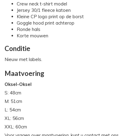
Crew neck t-shirt model
Jersey 30/1 fleece katoen
Kleine CP logo print op de borst
Goggle hood print achterop
Ronde hals
Korte mouwen
Conditie
Nieuw met labels.
Maatvoering
Oksel-Oksel
S: 48cm
M: 51cm
L: 54cm
XL: 56cm
XXL: 60cm
Voor vragen over maatvoering, kunt u contact met ons