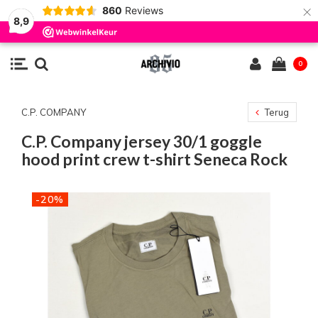
×
860
Reviews
8,9
0
C.P. COMPANY
Terug
C.P. Company jersey 30/1 goggle
hood print crew t-shirt Seneca Rock
-20%