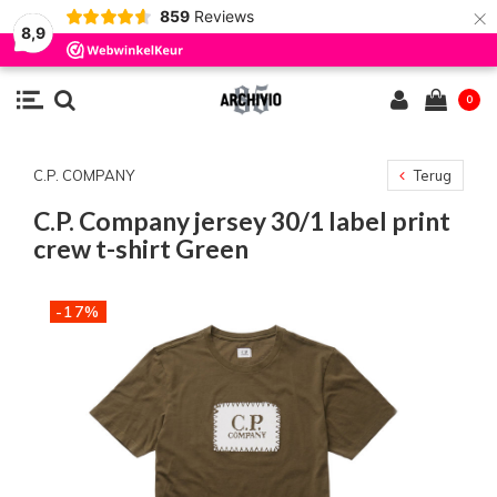
×
859
Reviews
8,9
0
C.P. COMPANY
Terug
C.P. Company jersey 30/1 label print
crew t-shirt Green
-17%