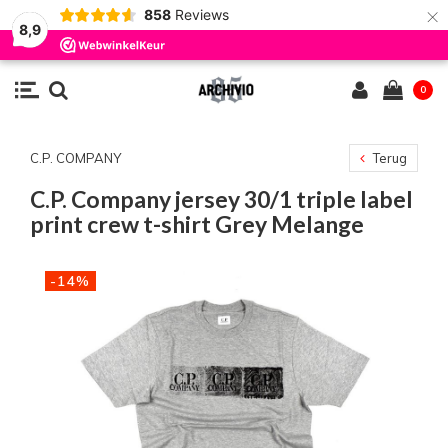
×
858
Reviews
8,9
0
C.P. COMPANY
Terug
C.P. Company jersey 30/1 triple label
print crew t-shirt Grey Melange
-14%