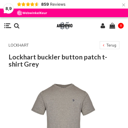
×
859
Reviews
8,9
0
LOCKHART
Terug
Lockhart buckler button patch t-
shirt Grey