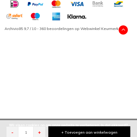
Archivio85
9,7
/
10
-
360
beoordelingen op
Webwinkel Keurmerk
Wij slaan cookies op om onze website te verbeteren. Is dat akkoord?
-
+
+ Toevoegen aan winkelwagen
Ja
Nee
Meer over cookies »