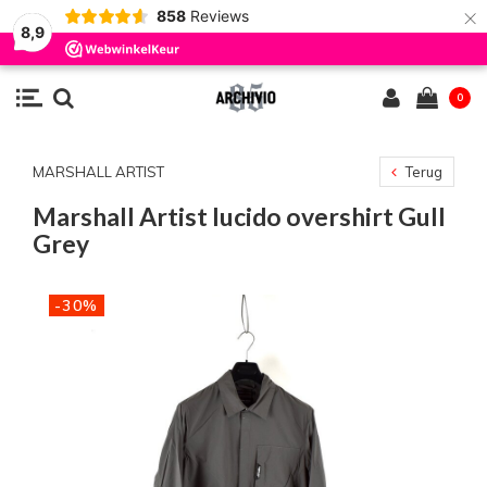
×
858
Reviews
8,9
0
MARSHALL ARTIST
Terug
Marshall Artist lucido overshirt Gull
Grey
-30%