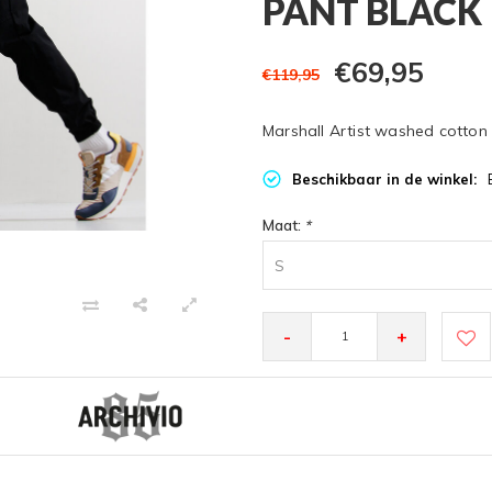
PANT BLACK
€69,95
€119,95
Marshall Artist washed cotton 
Beschikbaar in de winkel:
Maat:
*
S
-
+