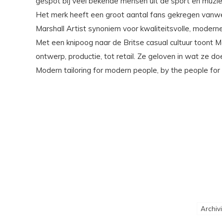
gespot bij veel bekende mensen uit de sport en muzi
Het merk heeft een groot aantal fans gekregen vanwege
Marshall Artist synoniem voor kwaliteitsvolle, moderne
Met een knipoog naar de Britse casual cultuur toont M
ontwerp, productie, tot retail. Ze geloven in wat ze do
Modern tailoring for modern people, by the people for
Archiv