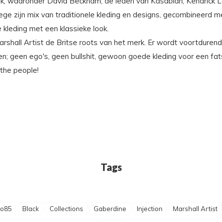
ek, waaronder David Beckham, de leden van Kasabian, Kendrick L
 zijn mix van traditionele kleding en designs, gecombineerd met
 kleding met een klassieke look.
arshall Artist de Britse roots van het merk. Er wordt voortdure
en; geen ego's, geen bullshit, gewoon goede kleding voor een fatso
 the people!
Tags
io85
Black
Collections
Gaberdine
Injection
Marshall Artist