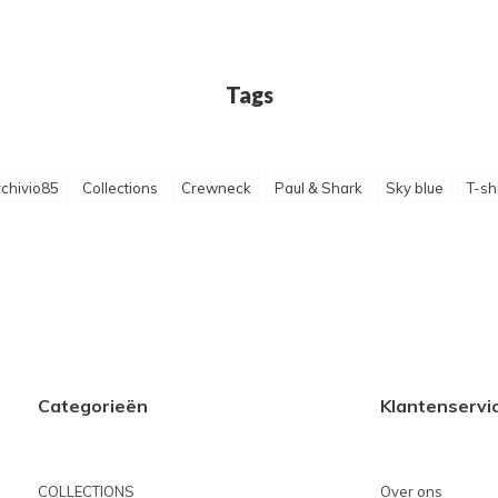
Tags
chivio85
Collections
Crewneck
Paul & Shark
Sky blue
T-sh
Categorieën
Klantenservi
COLLECTIONS
Over ons