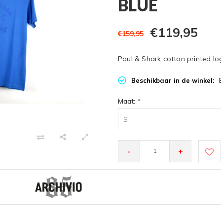
BLUE
€119,95
€159,95
Paul & Shark cotton printed log
Beschikbaar in de winkel:
Maat:
*
S
-
+