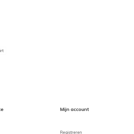
irt
ce
Mijn account
Registreren