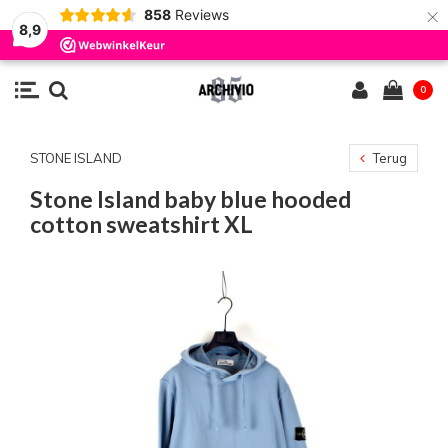
×
858
Reviews
8,9
0
STONE ISLAND
Terug
Stone Island baby blue hooded
cotton sweatshirt XL