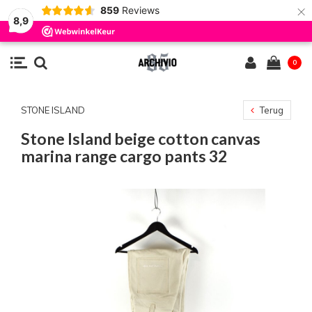
×
859
Reviews
8,9
0
STONE ISLAND
Terug
Stone Island beige cotton canvas
marina range cargo pants 32