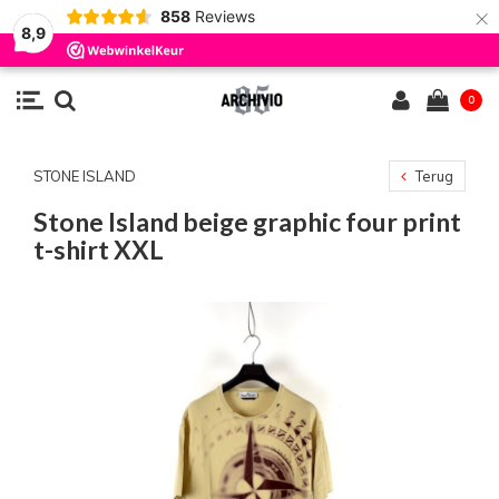
×
858
Reviews
8,9
0
STONE ISLAND
Terug
Stone Island beige graphic four print
t-shirt XXL