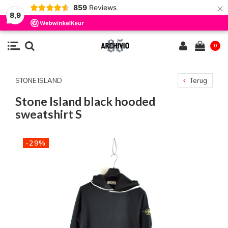
×
859
Reviews
8,9
0
STONE ISLAND
Terug
Stone Island black hooded
sweatshirt S
-29%