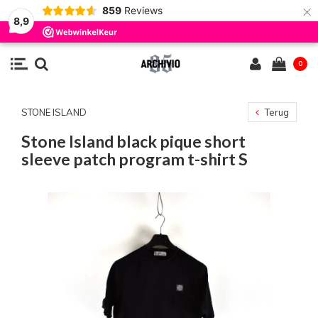
×
859
Reviews
8,9
0
STONE ISLAND
Terug
Stone Island black pique short
sleeve patch program t-shirt S