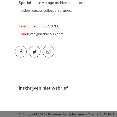
Specialized in vintage archive pieces and
modern casual collection brands.
Telefoon
+31 611279788
E-mail
info@archivio85.com
Inschrijven nieuwsbrief
© Copyright 2026 - Powered by
Lightspeed
- Theme By
DMWS