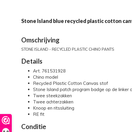
Stone Island blue recycled plastic cotton ca
Omschrijving
STONE ISLAND - RECYCLED PLASTIC CHINO PANTS
Details
Art. 761531928
Chino model
Recycled Plastic Cotton Canvas stof
Stone Island patch program badge op de linker 
Twee steekzakken
Twee achterzakken
Knoop en ritssluiting
RE fit
Conditie
8,9