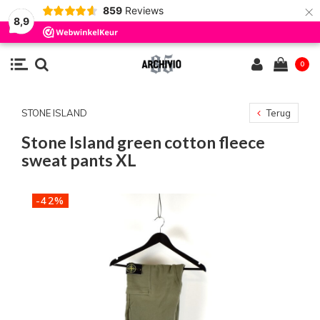
×
859
Reviews
8,9
0
STONE ISLAND
Terug
Stone Island green cotton fleece
sweat pants XL
-42%