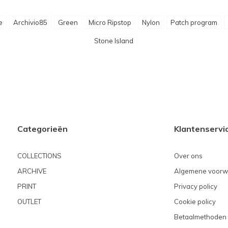
e
Archivio85
Green
Micro Ripstop
Nylon
Patch program
Stone Island
Categorieën
Klantenservi
COLLECTIONS
Over ons
ARCHIVE
Algemene voorw
PRINT
Privacy policy
OUTLET
Cookie policy
Betaalmethoden