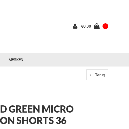
€0,00
0
MERKEN
Terug
ND GREEN MICRO
LON SHORTS 36