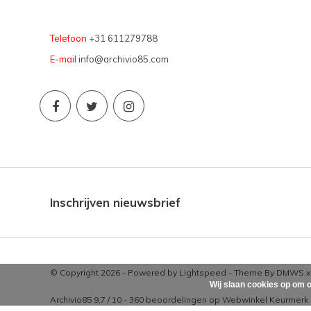
Telefoon
+31 611279788
E-mail
info@archivio85.com
Inschrijven nieuwsbrief
© Copyright 2026 - Powered by
Lightspeed
- Theme By
DMWS
Wij slaan cookies op om o
Archivio85
9,7
/
10
-
360
beoordelingen op
Webwinkel Keurmerk