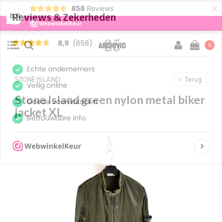
×
858
Reviews
8,9
0
STONE ISLAND
Terug
Stone Island green nylon metal biker
jacket XL