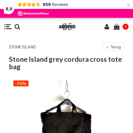
×
859
Reviews
8,9
0
STONE ISLAND
Terug
Stone Island grey cordura cross tote
bag
-36%