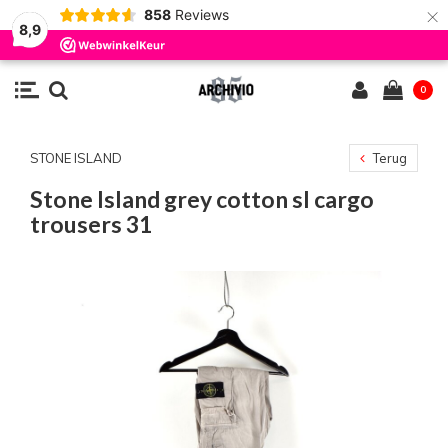
×
858
Reviews
8,9
0
STONE ISLAND
Terug
Stone Island grey cotton sl cargo
trousers 31