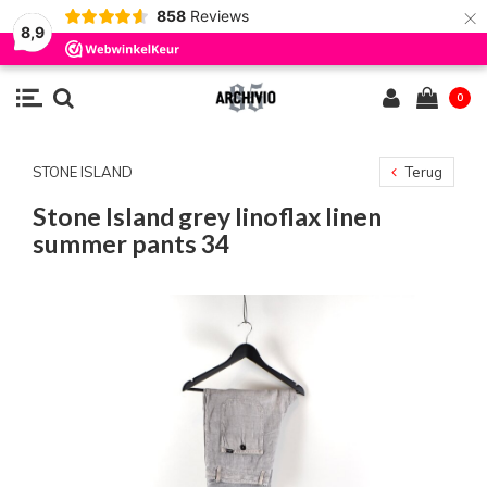
×
858
Reviews
8,9
0
STONE ISLAND
Terug
Stone Island grey linoflax linen
summer pants 34