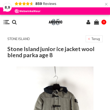
×
859
Reviews
8,9
0
STONE ISLAND
Terug
Stone Island junior ice jacket wool
blend parka age 8