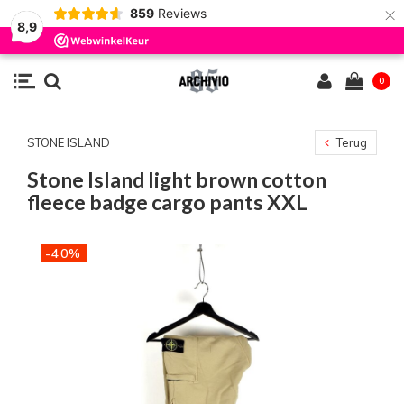
×
859
Reviews
8,9
0
STONE ISLAND
Terug
Stone Island light brown cotton
fleece badge cargo pants XXL
-40%