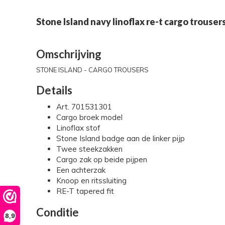
Stone Island navy linoflax re-t cargo trouser
Omschrijving
STONE ISLAND - CARGO TROUSERS
Details
Art. 701531301
Cargo broek model
Linoflax stof
Stone Island badge aan de linker pijp
Twee steekzakken
Cargo zak op beide pijpen
Een achterzak
Knoop en ritssluiting
RE-T tapered fit
Conditie
8,9