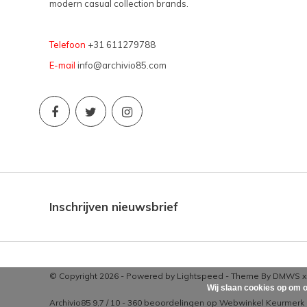
modern casual collection brands.
Telefoon
+31 611279788
E-mail
info@archivio85.com
Inschrijven nieuwsbrief
© Copyright 2026 - Powered by
Lightspeed
- Theme By
DMWS
Wij slaan cookies op om o
Archivio85
9,7
/
10
-
360
beoordelingen op
Webwinkel Keurmerk