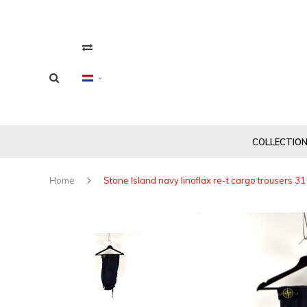
COLLECTIO
Home
Stone Island navy linoflax re-t cargo trousers 31