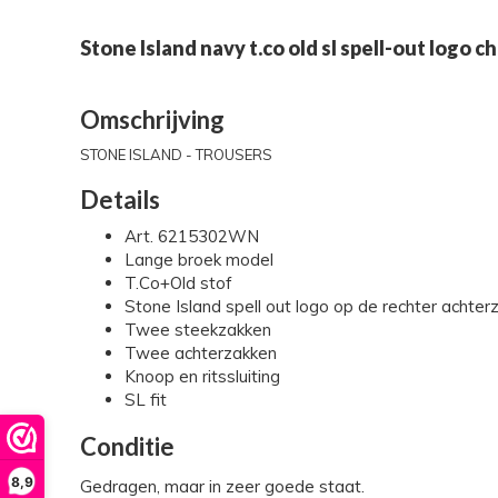
Stone Island navy t.co old sl spell-out logo c
Omschrijving
STONE ISLAND - TROUSERS
Details
Art. 6215302WN
Lange broek model
T.Co+Old stof
Stone Island spell out logo op de rechter achter
Twee steekzakken
Twee achterzakken
Knoop en ritssluiting
SL fit
Conditie
8,9
Gedragen, maar in zeer goede staat.