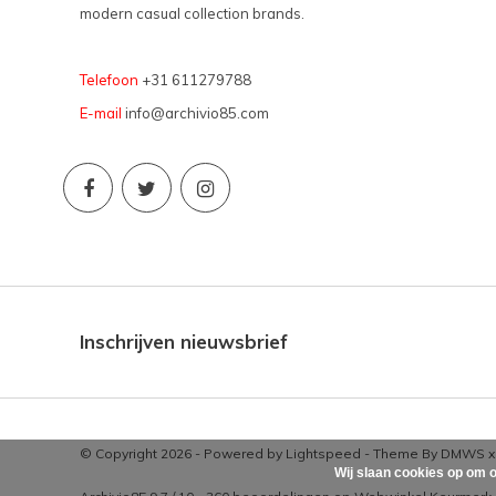
modern casual collection brands.
Telefoon
+31 611279788
E-mail
info@archivio85.com
Inschrijven nieuwsbrief
© Copyright 2026 - Powered by
Lightspeed
- Theme By
DMWS
Wij slaan cookies op om o