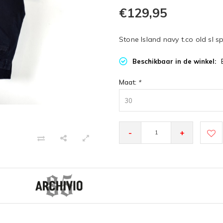
€129,95
Stone Island navy t.co old sl s
Beschikbaar in de winkel:
Maat:
*
30
-
+