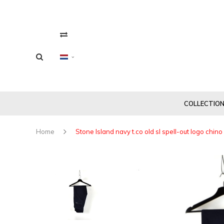
COLLECTIO
Home
Stone Island navy t.co old sl spell-out logo chin