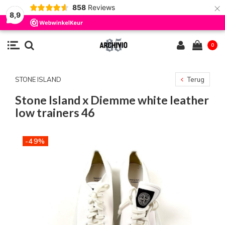
×
858
Reviews
8,9
0
STONE ISLAND
Terug
Stone Island x Diemme white leather
low trainers 46
-49%