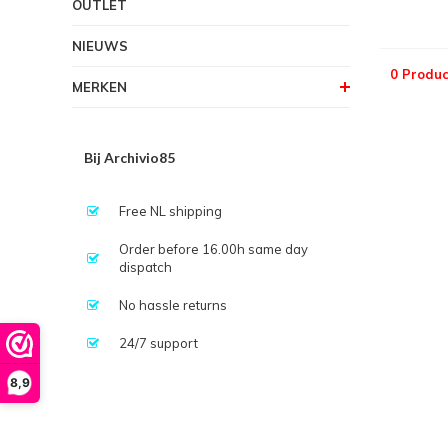
OUTLET
NIEUWS
0 Produc
MERKEN
Bij Archivio85
Free NL shipping
Order before 16.00h same day
dispatch
No hassle returns
24/7 support
8,9