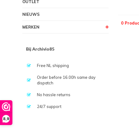
OUTLET
NIEUWS
0 Produc
MERKEN
Bij Archivio85
Free NL shipping
Order before 16.00h same day
dispatch
No hassle returns
24/7 support
8,9