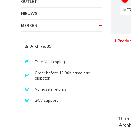
OUTLET
MER
NIEUWS
MERKEN
1 Produc
Bij Archivio85
Free NL shipping
Order before 16.00h same day
dispatch
No hassle returns
24/7 support
Three
Archi