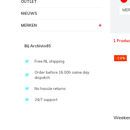
OUTLET
MER
NIEUWS
MERKEN
1 Produc
Bij Archivio85
-38%
Free NL shipping
Order before 16.00h same day
dispatch
No hassle returns
24/7 support
Weeken