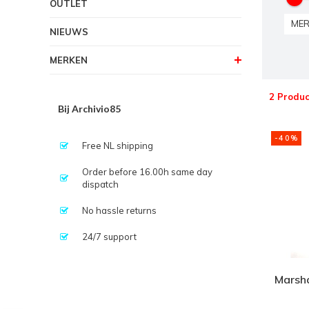
OUTLET
MER
NIEUWS
MERKEN
2 Produc
Bij Archivio85
-40%
Free NL shipping
Order before 16.00h same day
dispatch
No hassle returns
24/7 support
Marsha