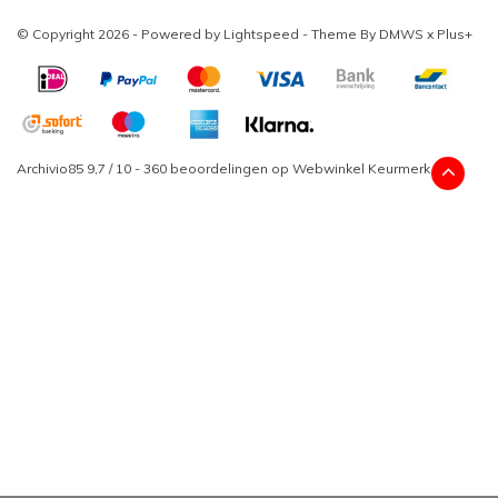
© Copyright 2026 - Powered by
Lightspeed
- Theme By
DMWS
x
Plus+
Archivio85
9,7
/
10
-
360
beoordelingen op
Webwinkel Keurmerk