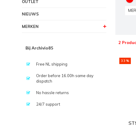
OUTLET
MER
NIEUWS
MERKEN
2 Produc
Bij Archivio85
33%
Free NL shipping
Order before 16.00h same day
dispatch
No hassle returns
24/7 support
ST9