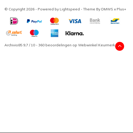
© Copyright 2026 - Powered by
Lightspeed
- Theme By
DMWS
x
Plus+
Archivio85
9,7
/
10
-
360
beoordelingen op
Webwinkel Keurmerk