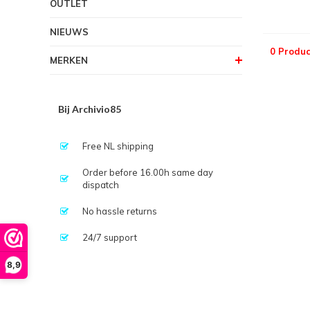
OUTLET
NIEUWS
0 Produc
MERKEN
Bij Archivio85
Free NL shipping
Order before 16.00h same day
dispatch
No hassle returns
24/7 support
8,9