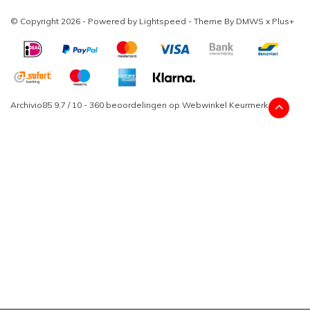
© Copyright 2026 - Powered by
Lightspeed
- Theme By
DMWS
x
Plus+
Archivio85
9,7
/
10
-
360
beoordelingen op
Webwinkel Keurmerk