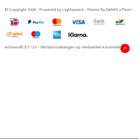
© Copyright 2026 - Powered by
Lightspeed
- Theme By
DMWS
x
Plus+
Archivio85
9,7
/
10
-
360
beoordelingen op
Webwinkel Keurmerk