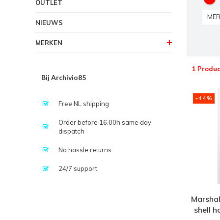
OUTLET
MER
NIEUWS
MERKEN
1 Produc
Bij Archivio85
-44%
Free NL shipping
Order before 16.00h same day
dispatch
No hassle returns
24/7 support
Marshall
shell 