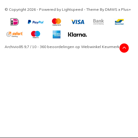
© Copyright 2026 - Powered by
Lightspeed
- Theme By
DMWS
x
Plus+
Archivio85
9,7
/
10
-
360
beoordelingen op
Webwinkel Keurmerk