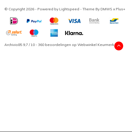
© Copyright 2026 - Powered by
Lightspeed
- Theme By
DMWS
x
Plus+
Archivio85
9,7
/
10
-
360
beoordelingen op
Webwinkel Keurmerk